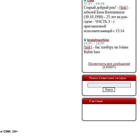
Cdur
27.07. : 09:09
Старый добрый рок! -
[link]
-
юбилей Бахи Китеашвили
(30.10.1990) - 25 лет на рок-
сцене - ЧАСТЬ 3 - с
приглашенной
исполнительницей с 15:14
brutalmachine
24.07. : 18:00
[link]
- бас плейтру на Jolana
Rubin bass
Посмотреть все сообщения
(120007)
Поиск Советские гитары
Счетчики
ся СМИ. 18+