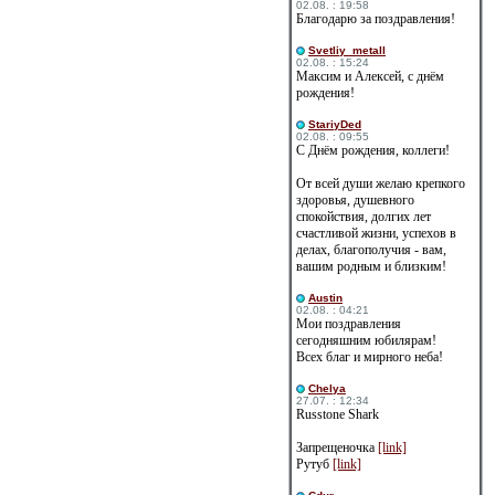
02.08. : 19:58
Благодарю за поздравления!
Svetliy_metall
02.08. : 15:24
Максим и Алексей, с днём
рождения!
StariyDed
02.08. : 09:55
С Днём рождения, коллеги!
От всей души желаю крепкого
здоровья, душевного
спокойствия, долгих лет
счастливой жизни, успехов в
делах, благополучия - вам,
вашим родным и близким!
Austin
02.08. : 04:21
Мои поздравления
сегодняшним юбилярам!
Всех благ и мирного неба!
Сhelya
27.07. : 12:34
Russtone Shark
Запрещеночка
[link]
Рутуб
[link]