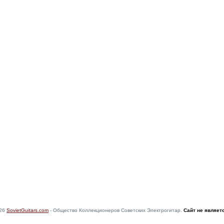
026
SovietGuitars.com
- Общество Коллекционеров Советских Электрогитар.
Сайт не являет