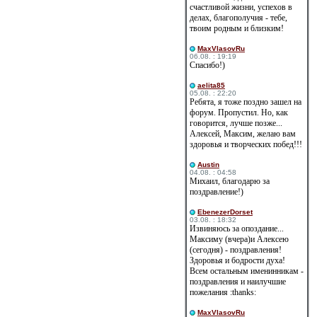
счастливой жизни, успехов в
делах, благополучия - тебе,
твоим родным и близким!
MaxVlasovRu
06.08. : 19:19
Спасибо!)
aelita85
05.08. : 22:20
Ребята, я тоже поздно зашел на
форум. Пропустил. Но, как
говорится, лучше позже...
Алексей, Максим, желаю вам
здоровья и творческих побед!!!
Austin
04.08. : 04:58
Михаил, благодарю за
поздравление!)
EbenezerDorset
03.08. : 18:32
Извиняюсь за опоздание...
Максиму (вчера)и Алексею
(сегодня) - поздравления!
Здоровья и бодрости духа!
Всем остальным именинникам -
поздравления и наилучшие
пожелания :thanks:
MaxVlasovRu