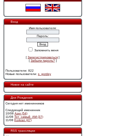
Вход
Имя пользователя:
Пароль:
Запомнить меня
[
Зарегистрироваться
]
[
Забыли пароль?
]
Пользователи: 822
Новые пользователи:
s_gordey
Новое на сайте
Дни Рождения:
Сегодня нет именинников
Следующий именинник
10/08
Azer (54)
11/08
Тот_самый_АМ (37)
11/08
Korkran (47)
RSS трансляции