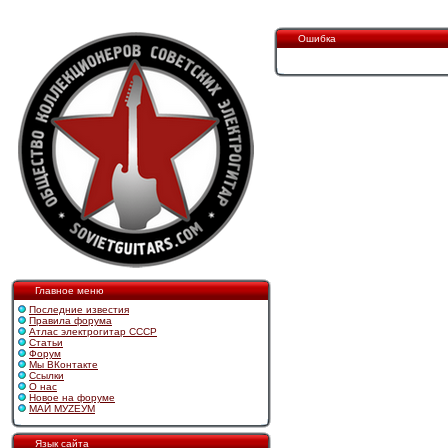
Ошибка
Главное меню
Последние известия
Правила форума
Атлас электрогитар СССР
Статьи
Форум
Мы ВКонтакте
Ссылки
О нас
Новое на форуме
МАЙ МУZЕУМ
Язык сайта