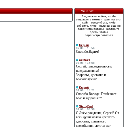
Мини-чат
Вы должны войти, чтобы
отправлять комментарии на этот
сайт - пожалуйста, либо
войдите, либо - если вы еще не
зарегистрированы - щелкните
здесь, чтобы
зарегистрироваться
Cерый
07.08. : 18:56
Спасибо,Вадим!
aelita85
07.08. : 16:58
Сергей, присоединяюсь к
поздравлениям!
Здоровья, достатка и
благополучия!
Cерый
07.08. : 14:21
Спасибо Володя!Т тебе всех
благ и здоровья!!!
StariyDed
07.08. : 08:58
С Днём рождения, Сергей! От
всей души желаю крепкого
здоровья, душевного
спокойствия, долгих лет