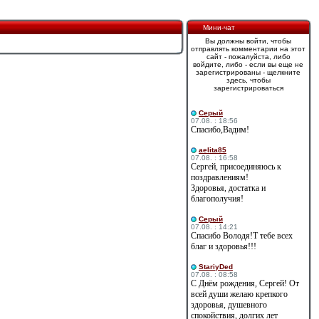
Мини-чат
Вы должны войти, чтобы
отправлять комментарии на этот
сайт - пожалуйста, либо
войдите, либо - если вы еще не
зарегистрированы - щелкните
здесь, чтобы
зарегистрироваться
Cерый
07.08. : 18:56
Спасибо,Вадим!
aelita85
07.08. : 16:58
Сергей, присоединяюсь к
поздравлениям!
Здоровья, достатка и
благополучия!
Cерый
07.08. : 14:21
Спасибо Володя!Т тебе всех
благ и здоровья!!!
StariyDed
07.08. : 08:58
С Днём рождения, Сергей! От
всей души желаю крепкого
здоровья, душевного
спокойствия, долгих лет