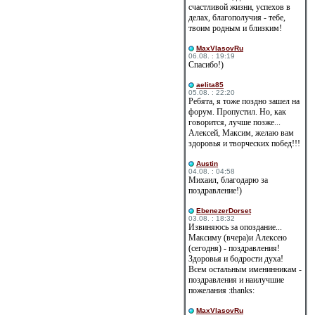
счастливой жизни, успехов в
делах, благополучия - тебе,
твоим родным и близким!
MaxVlasovRu
06.08. : 19:19
Спасибо!)
aelita85
05.08. : 22:20
Ребята, я тоже поздно зашел на
форум. Пропустил. Но, как
говорится, лучше позже...
Алексей, Максим, желаю вам
здоровья и творческих побед!!!
Austin
04.08. : 04:58
Михаил, благодарю за
поздравление!)
EbenezerDorset
03.08. : 18:32
Извиняюсь за опоздание...
Максиму (вчера)и Алексею
(сегодня) - поздравления!
Здоровья и бодрости духа!
Всем остальным именинникам -
поздравления и наилучшие
пожелания :thanks:
MaxVlasovRu