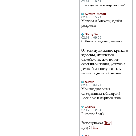
02.08. : 19:58
Благодарю за поздравления!
Svetliy_metall
02.08. : 15:24
Максим и Алексей, с днём
рождения!
StariyDed
02.08. : 09:55
С Днём рождения, коллеги!
От всей души желаю крепкого
здоровья, душевного
спокойствия, долгих лет
счастливой жизни, успехов в
делах, благополучия - вам,
вашим родным и близким!
Austin
02.08. : 04:21
Мои поздравления
сегодняшним юбилярам!
Всех благ и мирного неба!
Сhelya
27.07. : 12:34
Russtone Shark
Запрещеночка
[link]
Рутуб
[link]