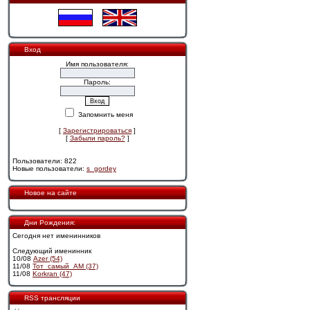
Вход
Имя пользователя:
Пароль:
Запомнить меня
[
Зарегистрироваться
]
[
Забыли пароль?
]
Пользователи: 822
Новые пользователи:
s_gordey
Новое на сайте
Дни Рождения:
Сегодня нет именинников
Следующий именинник
10/08
Azer (54)
11/08
Тот_самый_АМ (37)
11/08
Korkran (47)
RSS трансляции