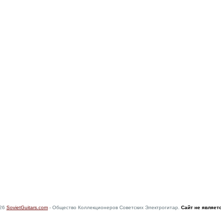
026
SovietGuitars.com
- Общество Коллекционеров Советских Электрогитар.
Сайт не являет