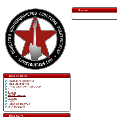
Ошибка
Главное меню
Последние известия
Правила форума
Атлас электрогитар СССР
Статьи
Форум
Мы ВКонтакте
Ссылки
О нас
Новое на форуме
МАЙ МУZЕУМ
Язык сайта