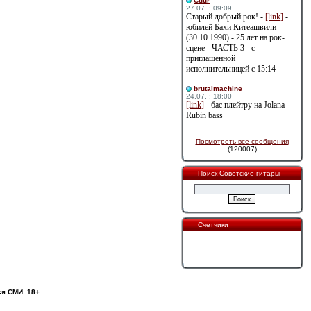
Cdur
27.07. : 09:09
Старый добрый рок! -
[link]
-
юбилей Бахи Китеашвили
(30.10.1990) - 25 лет на рок-
сцене - ЧАСТЬ 3 - с
приглашенной
исполнительницей с 15:14
brutalmachine
24.07. : 18:00
[link]
- бас плейтру на Jolana
Rubin bass
Посмотреть все сообщения
(120007)
Поиск Советские гитары
Счетчики
ся СМИ. 18+