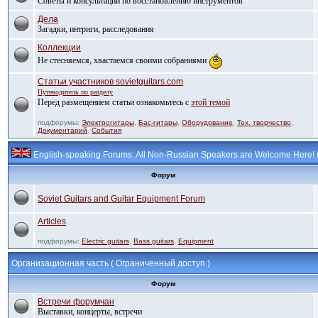
Советы и консультации по восстановлению инструментов
Дела
Загадки, интриги, расследования
Коллекции
Не стесняемся, хвастаемся своими собраниями
Статьи участников sovietguitars.com
Путеводитель по разделу
Перед размещением статьи ознакомьтесь с
этой темой
подфорумы:
Электрогитары
,
Бас-гитары
,
Оборудование
,
Тех. творчество
,
Документарий
,
События
English-speaking Forums: All Non-Russian Speakers are Welcome Here!
Форум
Soviet Guitars and Guitar Equipment Forum
Articles
подфорумы:
Electric guitars
,
Bass guitars
,
Equipment
Организационная часть ( Ограниченный доступ )
Форум
Встречи форумчан
Выставки, концерты, встречи