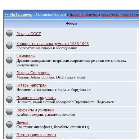
<< На Главную
:: Основной форум
(Правила форума)
Посмотреть новые сооб
Форум
Гитары СССР
Кооперативные инструменты 1986-1998
Кооперативные гитары и оборудование
Самопалы
Древние самодельные гитары или современные реплики тематических
инструментов
Гитары Соцлагеря
Musima, Jolana, Orpheus, Defil и иже с ними
Гитары капстран
Несоветские винтажные гитары и оборудование
Помогите определить
Не знаете, какой гитарой обладаете? Спрашивайте! Подскажем!
Эффекты и усиление
Комбики, педали, усилители, колонки
Другое
Советские микрофоны, барабаны, стойки и т.д.
Реставрация и ремонт